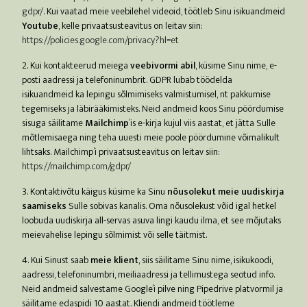
gdpr/
. Kui vaatad meie veebilehel videoid, töötleb Sinu isikuandmeid
Youtube
, kelle privaatsusteavitus on leitav siin:
https://policies.google.com/privacy?hl=et
2. Kui kontakteerud meiega
veebivormi abil
, küsime Sinu nime, e-
posti aadressi ja telefoninumbrit. GDPR lubab töödelda
isikuandmeid ka lepingu sõlmimiseks valmistumisel, nt pakkumise
tegemiseks ja läbirääkimisteks. Neid andmeid koos Sinu pöördumise
sisuga säilitame
Mailchimp
’is e-kirja kujul viis aastat, et jätta Sulle
mõtlemisaega ning teha uuesti meie poole pöördumine võimalikult
lihtsaks. Mailchimp’i privaatsusteavitus on leitav siin:
https://mailchimp.com/gdpr/
3. Kontaktivõtu käigus küsime ka Sinu
nõusolekut meie uudiskirja
saamiseks
Sulle sobivas kanalis. Oma nõusolekust võid igal hetkel
loobuda uudiskirja all-servas asuva lingi kaudu ilma, et see mõjutaks
meievahelise lepingu sõlmimist või selle täitmist.
4. Kui Sinust saab
meie klient
, siis säilitame Sinu nime, isikukoodi,
aadressi, telefoninumbri, meiliaadressi ja tellimustega seotud info.
Neid andmeid salvestame Google’i pilve ning Pipedrive platvormil ja
säilitame edaspidi 10 aastat. Kliendi andmeid töötleme