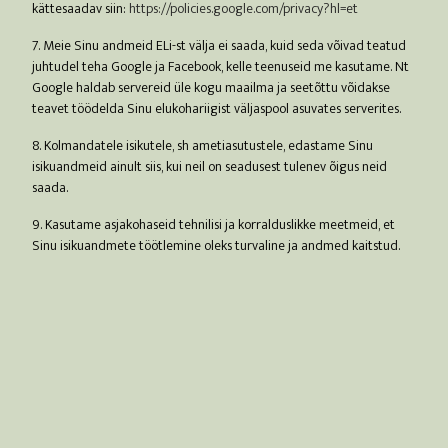
kättesaadav siin:
https://policies.google.com/privacy?hl=et
7. Meie Sinu andmeid ELi-st välja ei saada, kuid seda võivad teatud
juhtudel teha Google ja Facebook, kelle teenuseid me kasutame. Nt
Google haldab servereid üle kogu maailma ja seetõttu võidakse
teavet töödelda Sinu elukohariigist väljaspool asuvates serverites.
8. Kolmandatele isikutele, sh ametiasutustele, edastame Sinu
isikuandmeid ainult siis, kui neil on seadusest tulenev õigus neid
saada.
9. Kasutame asjakohaseid tehnilisi ja korralduslikke meetmeid, et
Sinu isikuandmete töötlemine oleks turvaline ja andmed kaitstud.