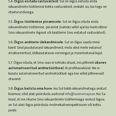
5.4.
Õigus esitada vastuväiteid
: Sul on õigus esitada enda
isikuandmete töötlemise kohta vastuväiteid, eeskätt siis, kui tegu on
otseturundusega.
5.5.
Õigus töötlemise piiramisele
: Sul on õigus nõuda enda
isikuandmete töötlemise piiramist (näiteks sellel ajal kui kontrollime
Sinu isikuandmete õigsust või käsitleme Sinu esitatud vastuväited).
5.6.
Õigus andmete ülekandmisele
: Sul on õigus saada meie
käest Sind puudutavaid isikuandmeid, mida oled meile esitanud
struktureeritud, üldkasutatavas vormingus ja masinloetaval kujul.
5.7. Õigus nõuda, et Sinu osas ei tehtaks otsust, mis põhineb
üksnes
automatiseeritud andmetöötlusel
, sh profiilianalüüsil. Me ei
kasuta automatiseeritud andmetöötlust ega tee sellel põhinevaid
otsuseid.
5.8.
Õigus kaitsta oma huve
: kui Sul tekib isikuandmetega seotud
küsimusi, võid alati pöörduda aadressil
info@soomemaja.ee
. Kui Sa
leiad, et me rikume Sinu isikuandmete töötlemisega seotud õigusi,
on Sul alati õigus pöörduda Andmekaitseinspektsiooni või kohtu
poole.