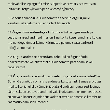
meievahelise lepingu täitmiseks. Pipedrive privaatsusteavitus on
leitav siin: https://www.pipedrive.com/en/privacy
5. Seadus annab Sulle isikuandmetega seotud
õigusi
, mille
kasutamiseks palume Sul end identifitseerida:
5.1.
Õigus oma andmetega tutvuda
– Sul on õigus küsida ja
teada, milliseid andmeid meil on Sinu kohta kogunenud ning kuidas
me nendega ümber käime. Küsimused palume saata aadressil
info@soomemaja.ee
5.2.
Õigus andmete parandamisele
: Sul on õigus nõuda
ebakorrektsete või ebatäpsete isikuandmete parandamist või
täpsustamist.
5.3.
Õigus andmete kustutamisele („õigus olla unustatud“)
–
Sul on õigus nõuda oma isikuandmete kustutamist. Samas ei pruugi
meil sellisel juhul olla võimalik jätkata kliendilepinguga, sest lepingu
täitmiseks on teatavad andmed vajalikud. Samuti on meil seadusest
tulenevaid kohustusi, mis nõuavad teatavate andmete säilitamist nt
raamatupidamisdokumendid.