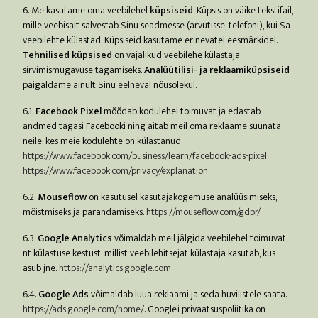
6. Me kasutame oma veebilehel
küpsiseid
. Küpsis on väike tekstifail,
mille veebisait salvestab Sinu seadmesse (arvutisse, telefoni), kui Sa
veebilehte külastad. Küpsiseid kasutame erinevatel eesmärkidel.
Tehnilised küpsised
on vajalikud veebilehe külastaja
sirvimismugavuse tagamiseks.
Analüütilisi- ja reklaamiküpsiseid
paigaldame ainult Sinu eelneval nõusolekul.
6.1.
Facebook Pixel
mõõdab kodulehel toimuvat ja edastab
andmed tagasi Facebooki ning aitab meil oma reklaame suunata
neile, kes meie kodulehte on külastanud.
https://www.facebook.com/business/learn/facebook-ads-pixel ;
https://www.facebook.com/privacy/explanation
6.2.
Mouseflow
on kasutusel kasutajakogemuse analüüsimiseks,
mõistmiseks ja parandamiseks.
https://mouseflow.com/gdpr/
6.3.
Google Analytics
võimaldab meil jälgida veebilehel toimuvat,
nt külastuse kestust, millist veebilehitsejat külastaja kasutab, kus
asub jne.
https://analytics.google.com
6.4.
Google Ads
võimaldab luua reklaami ja seda huvilistele saata.
https://ads.google.com/home/
. Google’i privaatsuspoliitika on