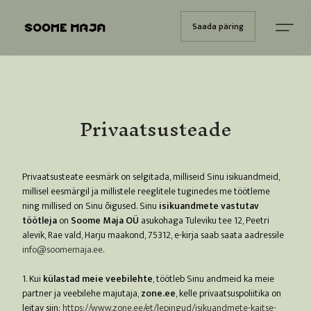
Saada päring
Privaatsusteade
Privaatsusteate eesmärk on selgitada, milliseid Sinu isikuandmeid,
millisel eesmärgil ja millistele reeglitele tuginedes me töötleme
ning millised on Sinu õigused. Sinu
isikuandmete vastutav
töötleja
on
Soome Maja OÜ
asukohaga Tuleviku tee 12, Peetri
alevik, Rae vald, Harju maakond, 75312, e-kirja saab saata aadressile
info@soomemaja.ee
.
1. Kui
külastad meie veebilehte
, töötleb Sinu andmeid ka meie
partner ja veebilehe majutaja,
zone.ee
, kelle privaatsuspoliitika on
leitav siin:
https://www.zone.ee/et/lepingud/isikuandmete-kaitse-